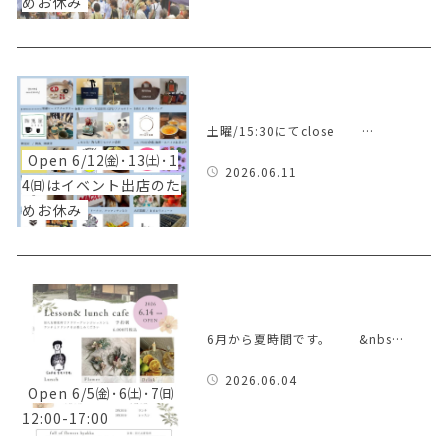
めお休み
土曜/15:30にてclose …
Open 6/12㈮･13㈯･1
2026.06.11
4㈰はイベント出店のた
めお休み
6月から夏時間です。 &nbs…
2026.06.04
Open 6/5㈮･6㈯･7㈰
12:00-17:00