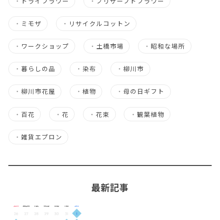
・
ドライフラワー
・
プリザーブドフラワー
・
ミモザ
・
リサイクルコットン
・
ワークショップ
・
土橋市場
・
昭和な場所
・
暮らしの品
・
染布
・
柳川市
・
柳川市花屋
・
植物
・
母の日ギフト
・
百花
・
花
・
花束
・
観葉植物
・
雑貨エプロン
最新記事