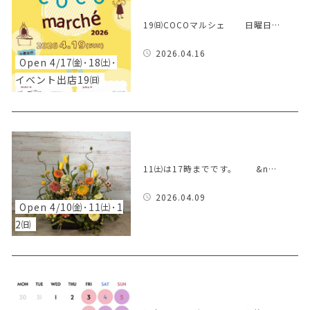
19㈰COCOマルシェ 日曜日…
2026.04.16
Open 4/17㈮･18㈯･
イベント出店19㈰
11㈯は17時までです。 &n…
2026.04.09
Open 4/10㈮･11㈯･1
2㈰