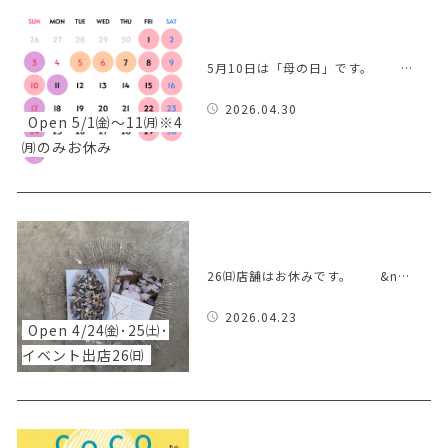
5月10日は「母の日」です。 …
2026.04.30
Open 5/1㈮～11㈪※4
㈪のみお休み
26㈰店舗はお休みです。 &n…
2026.04.23
Open 4/24㈮･25㈯･
イベント出店26㈰