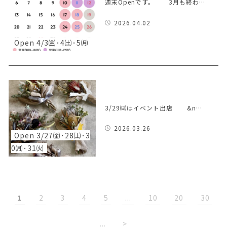
週末Openです。 3月も終わ…
2026.04.02
Open 4/3㈮･4㈯･5㈪
3/29㈰はイベント出店 &n…
2026.03.26
Open 3/27㈮･28㈯･3
0㈪･31㈫
1
2
3
4
5
...
10
20
30
...
>