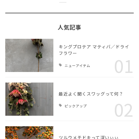
人気記事
キングプロテア マティバ／ドライ
フラワー
01
ニューアイテム
最近よく聞くスワッグって何？
02
ピックアップ
ツルウメモドキって深いぃぃ