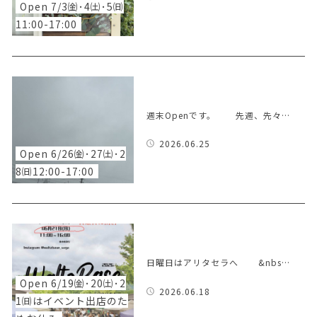
Open 7/3㈮･4㈯･5㈰
11:00-17:00
週末Openです。 先週、先々…
2026.06.25
Open 6/26㈮･27㈯･2
8㈰12:00-17:00
日曜日はアリタセラへ &nbs…
Open 6/19㈮･20㈯･2
2026.06.18
1㈰はイベント出店のた