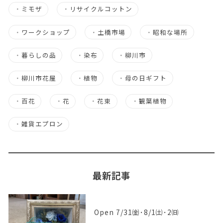
・
ミモザ
・
リサイクルコットン
・
ワークショップ
・
土橋市場
・
昭和な場所
・
暮らしの品
・
染布
・
柳川市
・
柳川市花屋
・
植物
・
母の日ギフト
・
百花
・
花
・
花束
・
観葉植物
・
雑貨エプロン
最新記事
Open 7/31㈮･8/1㈯･2㈰