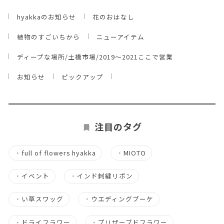
hyakkaのお知らせ
花のおはなし
植物のすごいちから
ニューアイテム
ディープな場所/土橋市場/2019～2021ここで営業
お知らせ
ピックアップ
注目のタグ
・
full of flowers hyakka
・
MIOTO
・
イベント
・
インド刺繍リボン
・
い草スワッグ
・
ウエディングブーケ
・
ドライフラワー
・
プリザーブドフラワー