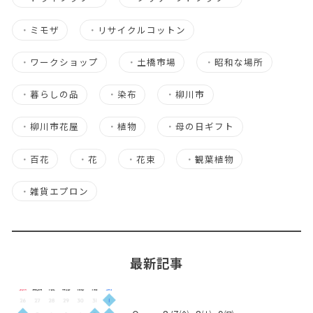
・
ミモザ
・
リサイクルコットン
・
ワークショップ
・
土橋市場
・
昭和な場所
・
暮らしの品
・
染布
・
柳川市
・
柳川市花屋
・
植物
・
母の日ギフト
・
百花
・
花
・
花束
・
観葉植物
・
雑貨エプロン
最新記事