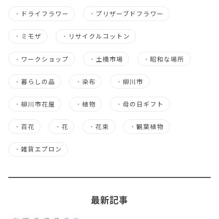
・
ドライフラワー
・
プリザーブドフラワー
・
ミモザ
・
リサイクルコットン
・
ワークショップ
・
土橋市場
・
昭和な場所
・
暮らしの品
・
染布
・
柳川市
・
柳川市花屋
・
植物
・
母の日ギフト
・
百花
・
花
・
花束
・
観葉植物
・
雑貨エプロン
最新記事