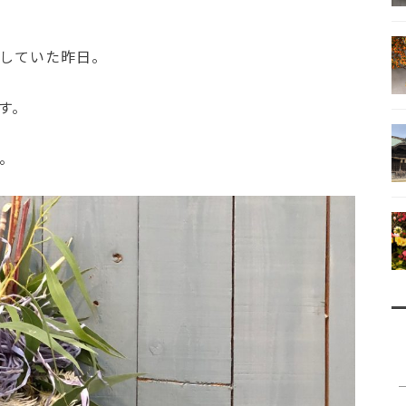
していた昨日。
す。
。