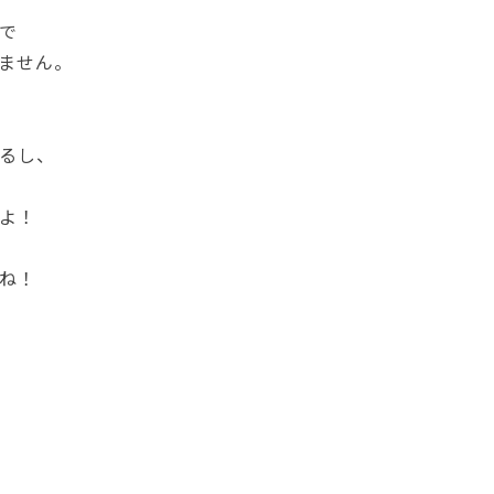
で
ません。
るし、
よ！
ね！