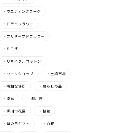
・
ウエディングブーケ
・
ドライフラワー
・
プリザーブドフラワー
・
ミモザ
・
リサイクルコットン
・
ワークショップ
・
土橋市場
・
昭和な場所
・
暮らしの品
・
染布
・
柳川市
・
柳川市花屋
・
植物
・
母の日ギフト
・
百花