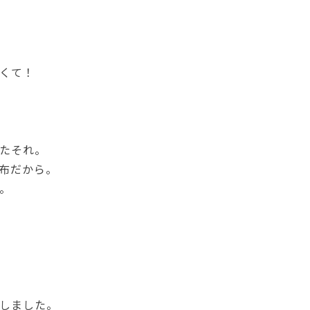
くて！
たそれ。
布だから。
。
しました。