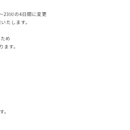
～23㈫の4日間に変更
業いたします。
のため
なります。
。
す。