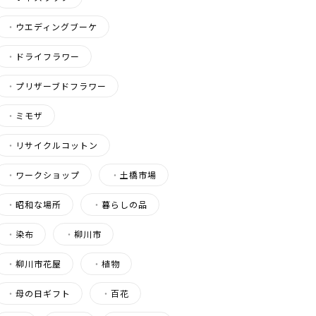
・
ウエディングブーケ
・
ドライフラワー
・
プリザーブドフラワー
・
ミモザ
・
リサイクルコットン
・
ワークショップ
・
土橋市場
・
昭和な場所
・
暮らしの品
・
染布
・
柳川市
・
柳川市花屋
・
植物
・
母の日ギフト
・
百花