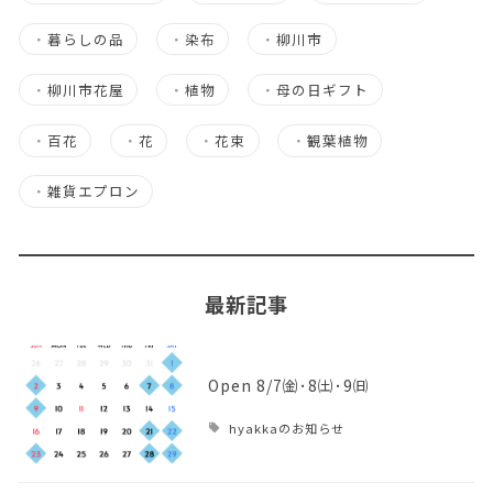
・
暮らしの品
・
染布
・
柳川市
・
柳川市花屋
・
植物
・
母の日ギフト
・
百花
・
花
・
花束
・
観葉植物
・
雑貨エプロン
最新記事
Open 8/7㈮･8㈯･9㈰
hyakkaのお知らせ