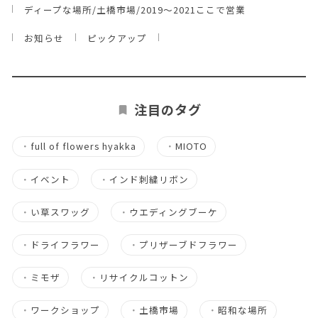
ディープな場所/土橋市場/2019～2021ここで営業
お知らせ
ピックアップ
注目のタグ
・
full of flowers hyakka
・
MIOTO
・
イベント
・
インド刺繍リボン
・
い草スワッグ
・
ウエディングブーケ
・
ドライフラワー
・
プリザーブドフラワー
・
ミモザ
・
リサイクルコットン
・
ワークショップ
・
土橋市場
・
昭和な場所