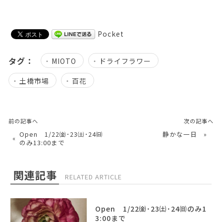
Pocket
タグ：
MIOTO
ドライフラワー
土橋市場
百花
前の記事へ
次の記事へ
Open 1/22㈮･23㈯･24㈰
静かな一日
»
«
のみ13:00まで
関連記事
RELATED ARTICLE
Open 1/22㈮･23㈯･24㈰のみ1
3:00まで