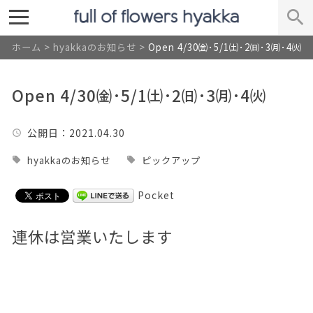
ホーム
>
hyakkaのお知らせ
>
Open 4/30㈮･5/1㈯･2㈰･3㈪･4㈫
Open 4/30㈮･5/1㈯･2㈰･3㈪･4㈫
公開日
：2021.04.30
hyakkaのお知らせ
ピックアップ
Pocket
連休は営業いたします