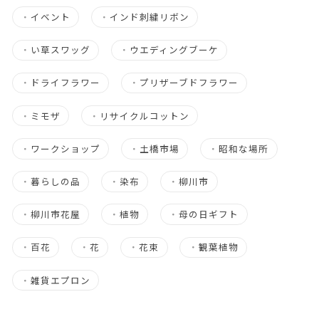
・
イベント
・
インド刺繍リボン
・
い草スワッグ
・
ウエディングブーケ
・
ドライフラワー
・
プリザーブドフラワー
・
ミモザ
・
リサイクルコットン
・
ワークショップ
・
土橋市場
・
昭和な場所
・
暮らしの品
・
染布
・
柳川市
・
柳川市花屋
・
植物
・
母の日ギフト
・
百花
・
花
・
花束
・
観葉植物
・
雑貨エプロン