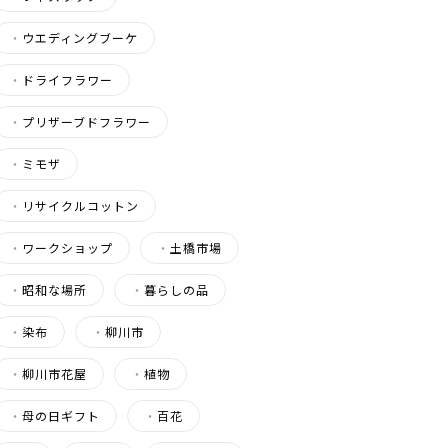
・
ウエディングブーケ
・
ドライフラワー
・
プリザーブドフラワー
・
ミモザ
・
リサイクルコットン
・
ワークショップ
・
土橋市場
・
昭和な場所
・
暮らしの品
・
染布
・
柳川市
・
柳川市花屋
・
植物
・
母の日ギフト
・
百花