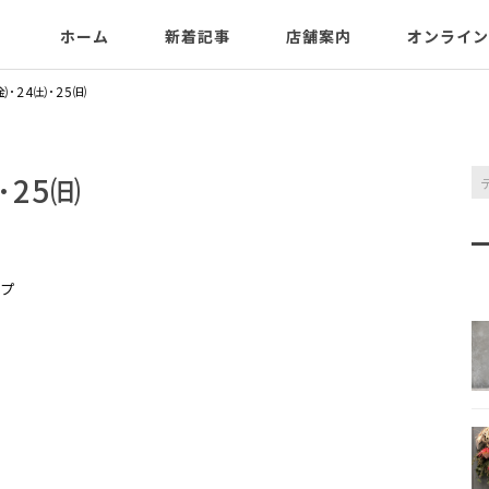
ホーム
新着記事
店舗案内
オンライン
3㈮･24㈯･25㈰
㈯･25㈰
プ
。