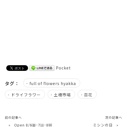
Pocket
タグ：
full of flowers hyakka
ドライフラワー
土橋市場
百花
前の記事へ
次の記事へ
«
Open 8/6㈮･7㈯･8㈰
ミシンの日
»