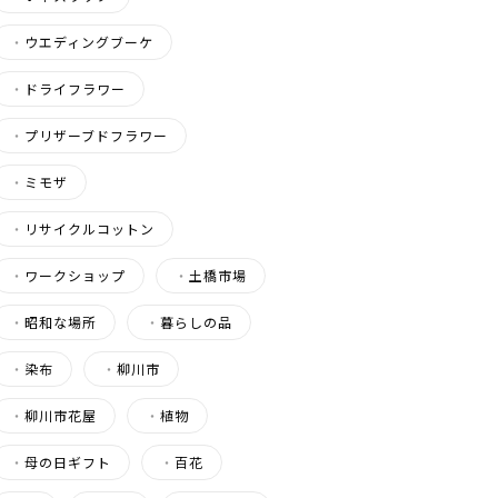
・
ウエディングブーケ
・
ドライフラワー
・
プリザーブドフラワー
・
ミモザ
・
リサイクルコットン
・
ワークショップ
・
土橋市場
・
昭和な場所
・
暮らしの品
・
染布
・
柳川市
・
柳川市花屋
・
植物
・
母の日ギフト
・
百花