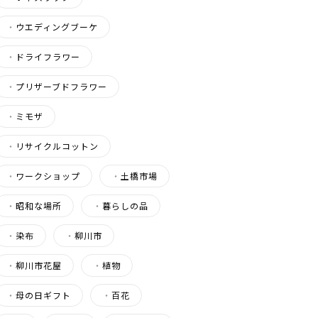
・
ウエディングブーケ
・
ドライフラワー
・
プリザーブドフラワー
・
ミモザ
・
リサイクルコットン
・
ワークショップ
・
土橋市場
・
昭和な場所
・
暮らしの品
・
染布
・
柳川市
・
柳川市花屋
・
植物
・
母の日ギフト
・
百花