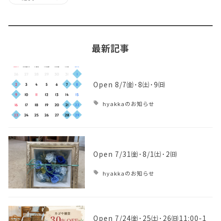
最新記事
Open 8/7㈮･8㈯･9㈰
hyakkaのお知らせ
Open 7/31㈮･8/1㈯･2㈰
hyakkaのお知らせ
Open 7/24㈮･25㈯･26㈰11:00-1