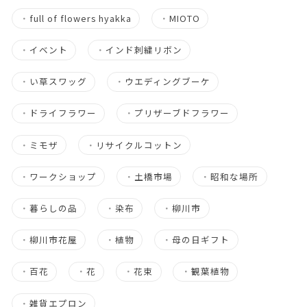
・
full of flowers hyakka
・
MIOTO
・
イベント
・
インド刺繍リボン
・
い草スワッグ
・
ウエディングブーケ
・
ドライフラワー
・
プリザーブドフラワー
・
ミモザ
・
リサイクルコットン
・
ワークショップ
・
土橋市場
・
昭和な場所
・
暮らしの品
・
染布
・
柳川市
・
柳川市花屋
・
植物
・
母の日ギフト
・
百花
・
花
・
花束
・
観葉植物
・
雑貨エプロン