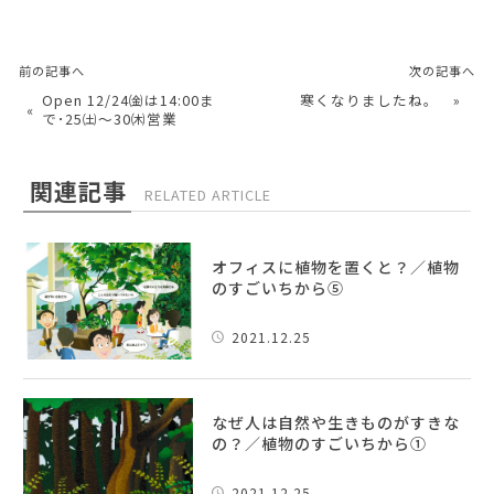
前の記事へ
次の記事へ
Open 12/24㈮は14:00ま
寒くなりましたね。
»
«
で･25㈯～30㈭営業
関連記事
RELATED ARTICLE
オフィスに植物を置くと？／植物
のすごいちから⑤
2021.12.25
なぜ人は自然や生きものがすきな
の？／植物のすごいちから①
2021.12.25