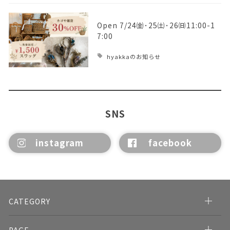
Open 7/24㈮･25㈯･26㈰11:00-1
7:00
hyakkaのお知らせ
SNS
instagram
facebook
CATEGORY
PAGE