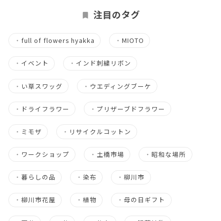
注目のタグ
・
full of flowers hyakka
・
MIOTO
・
イベント
・
インド刺繍リボン
・
い草スワッグ
・
ウエディングブーケ
・
ドライフラワー
・
プリザーブドフラワー
・
ミモザ
・
リサイクルコットン
・
ワークショップ
・
土橋市場
・
昭和な場所
・
暮らしの品
・
染布
・
柳川市
・
柳川市花屋
・
植物
・
母の日ギフト