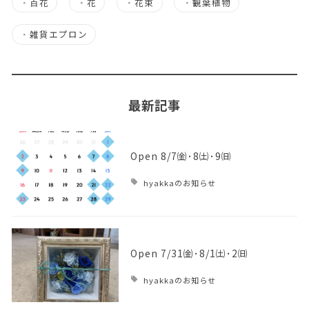
・
百花
・
花
・
花束
・
観葉植物
・
雑貨エプロン
最新記事
Open 8/7㈮･8㈯･9㈰
hyakkaのお知らせ
Open 7/31㈮･8/1㈯･2㈰
hyakkaのお知らせ