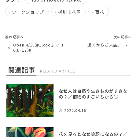
ワークショップ
柳川市花屋
百花
前の記事へ
次の記事へ
Open 4/15㈮16:ooまで･1
遠くからご来店。
»
«
6㈯･17㈰
関連記事
RELATED ARTICLE
なぜ人は自然や生きものがすきな
の？／植物のすごいちから①
2022.04.16
花を見るとなぜ笑顔になるの？／