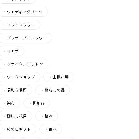
・
ウエディングブーケ
・
ドライフラワー
・
プリザーブドフラワー
・
ミモザ
・
リサイクルコットン
・
ワークショップ
・
土橋市場
・
昭和な場所
・
暮らしの品
・
染布
・
柳川市
・
柳川市花屋
・
植物
・
母の日ギフト
・
百花