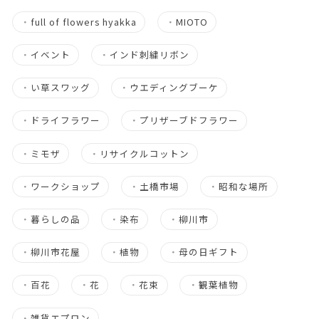
・
full of flowers hyakka
・
MIOTO
・
イベント
・
インド刺繍リボン
・
い草スワッグ
・
ウエディングブーケ
・
ドライフラワー
・
プリザーブドフラワー
・
ミモザ
・
リサイクルコットン
・
ワークショップ
・
土橋市場
・
昭和な場所
・
暮らしの品
・
染布
・
柳川市
・
柳川市花屋
・
植物
・
母の日ギフト
・
百花
・
花
・
花束
・
観葉植物
・
雑貨エプロン