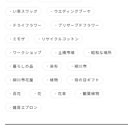
・
い草スワッグ
・
ウエディングブーケ
・
ドライフラワー
・
プリザーブドフラワー
・
ミモザ
・
リサイクルコットン
・
ワークショップ
・
土橋市場
・
昭和な場所
・
暮らしの品
・
染布
・
柳川市
・
柳川市花屋
・
植物
・
母の日ギフト
・
百花
・
花
・
花束
・
観葉植物
・
雑貨エプロン