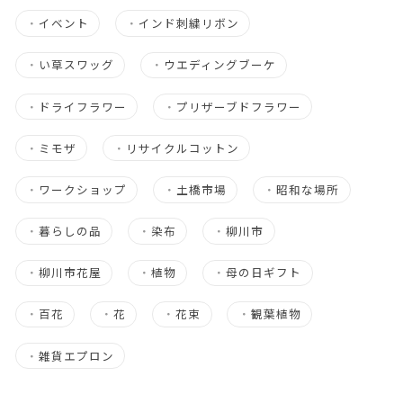
・
イベント
・
インド刺繍リボン
・
い草スワッグ
・
ウエディングブーケ
・
ドライフラワー
・
プリザーブドフラワー
・
ミモザ
・
リサイクルコットン
・
ワークショップ
・
土橋市場
・
昭和な場所
・
暮らしの品
・
染布
・
柳川市
・
柳川市花屋
・
植物
・
母の日ギフト
・
百花
・
花
・
花束
・
観葉植物
・
雑貨エプロン