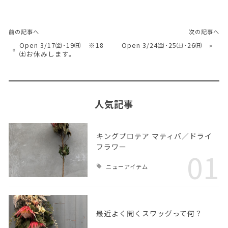
前の記事へ
次の記事へ
Open 3/17㈮･19㈰ ※18
Open 3/24㈮･25㈯･26㈰
»
«
㈯お休みします。
人気記事
キングプロテア マティバ／ドライ
フラワー
01
ニューアイテム
最近よく聞くスワッグって何？