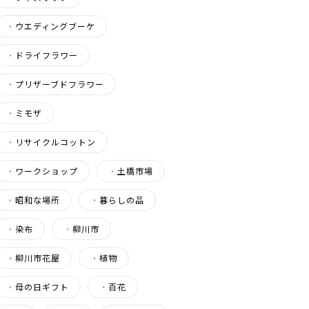
・
ウエディングブーケ
・
ドライフラワー
・
プリザーブドフラワー
・
ミモザ
・
リサイクルコットン
・
ワークショップ
・
土橋市場
・
昭和な場所
・
暮らしの品
・
染布
・
柳川市
・
柳川市花屋
・
植物
・
母の日ギフト
・
百花