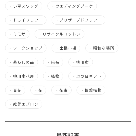
・
い草スワッグ
・
ウエディングブーケ
・
ドライフラワー
・
プリザーブドフラワー
・
ミモザ
・
リサイクルコットン
・
ワークショップ
・
土橋市場
・
昭和な場所
・
暮らしの品
・
染布
・
柳川市
・
柳川市花屋
・
植物
・
母の日ギフト
・
百花
・
花
・
花束
・
観葉植物
・
雑貨エプロン
最新記事