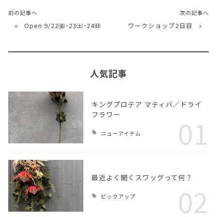
前の記事へ
次の記事へ
«
Open 9/22㈮･23㈯･24㈰
ワークショップ2日目
»
人気記事
キングプロテア マティバ／ドライ
フラワー
01
ニューアイテム
最近よく聞くスワッグって何？
02
ピックアップ