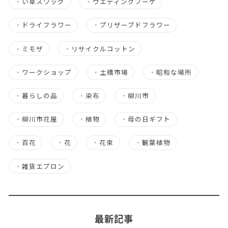
・
い草スワッグ
・
ウエディングブーケ
・
ドライフラワー
・
プリザーブドフラワー
・
ミモザ
・
リサイクルコットン
・
ワークショップ
・
土橋市場
・
昭和な場所
・
暮らしの品
・
染布
・
柳川市
・
柳川市花屋
・
植物
・
母の日ギフト
・
百花
・
花
・
花束
・
観葉植物
・
雑貨エプロン
最新記事