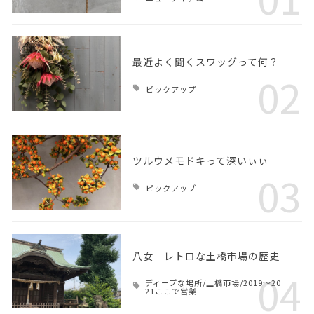
最近よく聞くスワッグって何？
02
ピックアップ
ツルウメモドキって深いぃぃ
03
ピックアップ
八女 レトロな土橋市場の歴史
04
ディープな場所/土橋市場/2019～20
21ここで営業