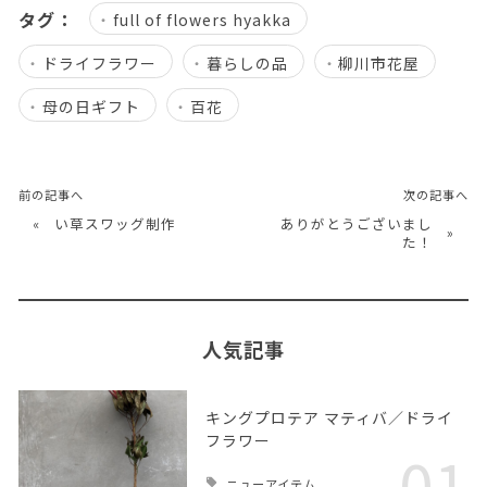
タグ：
full of flowers hyakka
ドライフラワー
暮らしの品
柳川市花屋
母の日ギフト
百花
前の記事へ
次の記事へ
«
い草スワッグ制作
ありがとうございまし
»
た！
人気記事
キングプロテア マティバ／ドライ
フラワー
01
ニューアイテム