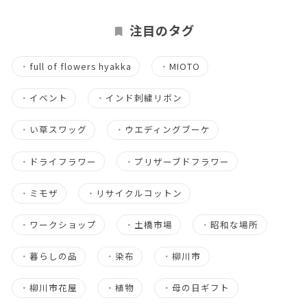
注目のタグ
・
full of flowers hyakka
・
MIOTO
・
イベント
・
インド刺繍リボン
・
い草スワッグ
・
ウエディングブーケ
・
ドライフラワー
・
プリザーブドフラワー
・
ミモザ
・
リサイクルコットン
・
ワークショップ
・
土橋市場
・
昭和な場所
・
暮らしの品
・
染布
・
柳川市
・
柳川市花屋
・
植物
・
母の日ギフト