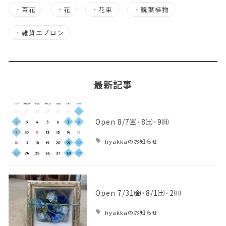
・
百花
・
花
・
花束
・
観葉植物
・
雑貨エプロン
最新記事
Open 8/7㈮･8㈯･9㈰
hyakkaのお知らせ
Open 7/31㈮･8/1㈯･2㈰
hyakkaのお知らせ