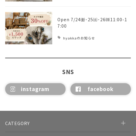
Open 7/24㈮･25㈯･26㈰11:00-1
7:00
hyakkaのお知らせ
SNS
instagram
facebook
CATEGORY