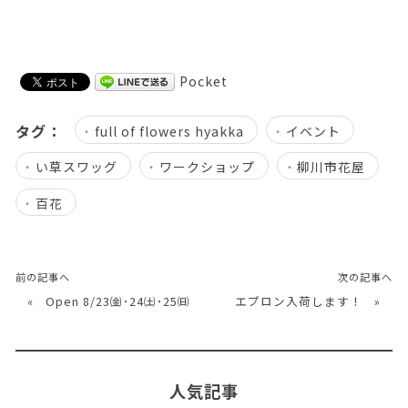
Pocket
タグ：
full of flowers hyakka
イベント
い草スワッグ
ワークショップ
柳川市花屋
百花
前の記事へ
次の記事へ
«
Open 8/23㈮･24㈯･25㈰
エプロン入荷します！
»
人気記事