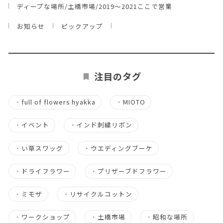
ディープな場所/土橋市場/2019～2021ここで営業
お知らせ
ピックアップ
注目のタグ
・
full of flowers hyakka
・
MIOTO
・
イベント
・
インド刺繍リボン
・
い草スワッグ
・
ウエディングブーケ
・
ドライフラワー
・
プリザーブドフラワー
・
ミモザ
・
リサイクルコットン
・
ワークショップ
・
土橋市場
・
昭和な場所