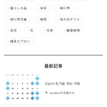
・
暮らしの品
・
染布
・
柳川市
・
柳川市花屋
・
植物
・
母の日ギフト
・
百花
・
花
・
花束
・
観葉植物
・
雑貨エプロン
最新記事
Open 8/7㈮･8㈯･9㈰
hyakkaのお知らせ