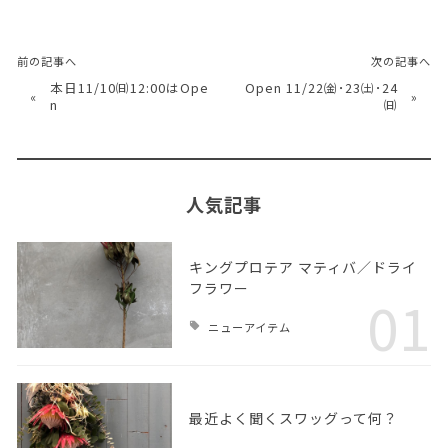
前の記事へ
次の記事へ
本日11/10㈰12:00はOpe
Open 11/22㈮･23㈯･24
«
»
n
㈰
人気記事
キングプロテア マティバ／ドライ
フラワー
01
ニューアイテム
最近よく聞くスワッグって何？