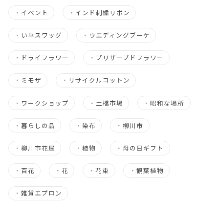
・
イベント
・
インド刺繍リボン
・
い草スワッグ
・
ウエディングブーケ
・
ドライフラワー
・
プリザーブドフラワー
・
ミモザ
・
リサイクルコットン
・
ワークショップ
・
土橋市場
・
昭和な場所
・
暮らしの品
・
染布
・
柳川市
・
柳川市花屋
・
植物
・
母の日ギフト
・
百花
・
花
・
花束
・
観葉植物
・
雑貨エプロン