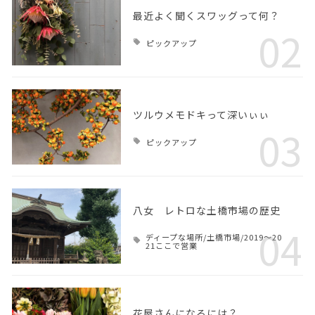
最近よく聞くスワッグって何？
02
ピックアップ
ツルウメモドキって深いぃぃ
03
ピックアップ
八女 レトロな土橋市場の歴史
04
ディープな場所/土橋市場/2019～20
21ここで営業
花屋さんになるには？