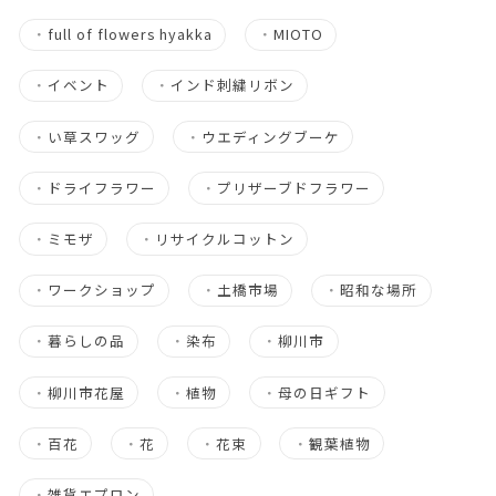
・
full of flowers hyakka
・
MIOTO
・
イベント
・
インド刺繍リボン
・
い草スワッグ
・
ウエディングブーケ
・
ドライフラワー
・
プリザーブドフラワー
・
ミモザ
・
リサイクルコットン
・
ワークショップ
・
土橋市場
・
昭和な場所
・
暮らしの品
・
染布
・
柳川市
・
柳川市花屋
・
植物
・
母の日ギフト
・
百花
・
花
・
花束
・
観葉植物
・
雑貨エプロン