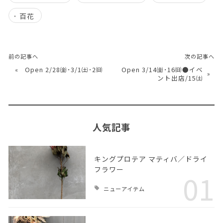
百花
前の記事へ
次の記事へ
«
Open 2/28㈮･3/1㈯･2㈰
Open 3/14㈮･16㈰●イベ
»
ント出店/15㈯
人気記事
キングプロテア マティバ／ドライ
フラワー
01
ニューアイテム