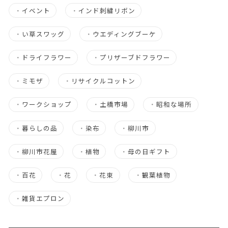
・
イベント
・
インド刺繍リボン
・
い草スワッグ
・
ウエディングブーケ
・
ドライフラワー
・
プリザーブドフラワー
・
ミモザ
・
リサイクルコットン
・
ワークショップ
・
土橋市場
・
昭和な場所
・
暮らしの品
・
染布
・
柳川市
・
柳川市花屋
・
植物
・
母の日ギフト
・
百花
・
花
・
花束
・
観葉植物
・
雑貨エプロン