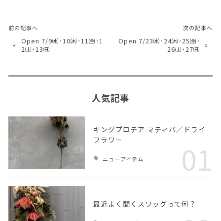
前の記事へ
次の記事へ
Open 7/9㈬･10㈭･11㈮･1
Open 7/23㈬･24㈭･25㈮･
«
»
2㈯･13㈰
26㈯･27㈰
人気記事
キングプロテア マティバ／ドライ
フラワー
01
ニューアイテム
最近よく聞くスワッグって何？