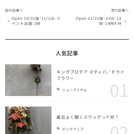
前の記事へ
次の記事へ
Open 10/31㈮･11/1㈯･イ
Open 11/21㈮･22㈯･23
«
»
ベント出店-2㈰
㈰･24㈪A:M
人気記事
キングプロテア マティバ／ドライ
フラワー
01
ニューアイテム
最近よく聞くスワッグって何？
02
ピックアップ