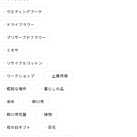
・
ウエディングブーケ
・
ドライフラワー
・
プリザーブドフラワー
・
ミモザ
・
リサイクルコットン
・
ワークショップ
・
土橋市場
・
昭和な場所
・
暮らしの品
・
染布
・
柳川市
・
柳川市花屋
・
植物
・
母の日ギフト
・
百花