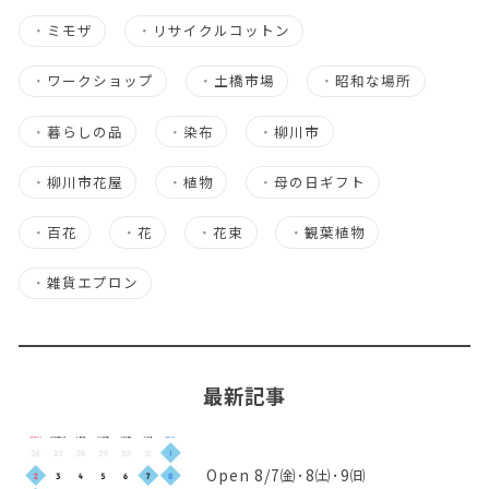
・
ミモザ
・
リサイクルコットン
・
ワークショップ
・
土橋市場
・
昭和な場所
・
暮らしの品
・
染布
・
柳川市
・
柳川市花屋
・
植物
・
母の日ギフト
・
百花
・
花
・
花束
・
観葉植物
・
雑貨エプロン
最新記事
Open 8/7㈮･8㈯･9㈰