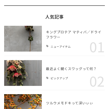
人気記事
キングプロテア マティバ／ドライ
フラワー
01
ニューアイテム
最近よく聞くスワッグって何？
02
ピックアップ
ツルウメモドキって深いぃぃ