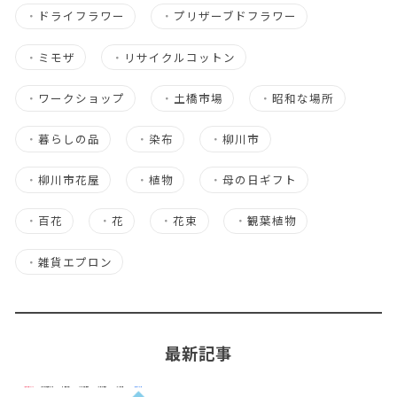
・
ドライフラワー
・
プリザーブドフラワー
・
ミモザ
・
リサイクルコットン
・
ワークショップ
・
土橋市場
・
昭和な場所
・
暮らしの品
・
染布
・
柳川市
・
柳川市花屋
・
植物
・
母の日ギフト
・
百花
・
花
・
花束
・
観葉植物
・
雑貨エプロン
最新記事