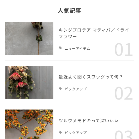
人気記事
キングプロテア マティバ／ドライ
フラワー
01
ニューアイテム
最近よく聞くスワッグって何？
02
ピックアップ
ツルウメモドキって深いぃぃ
03
ピックアップ