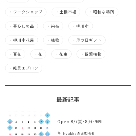
・
ワークショップ
・
土橋市場
・
昭和な場所
・
暮らしの品
・
染布
・
柳川市
・
柳川市花屋
・
植物
・
母の日ギフト
・
百花
・
花
・
花束
・
観葉植物
・
雑貨エプロン
最新記事
Open 8/7㈮･8㈯･9㈰
hyakkaのお知らせ