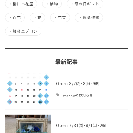
・
柳川市花屋
・
植物
・
母の日ギフト
・
百花
・
花
・
花束
・
観葉植物
・
雑貨エプロン
最新記事
Open 8/7㈮･8㈯･9㈰
hyakkaのお知らせ
Open 7/31㈮･8/1㈯･2㈰