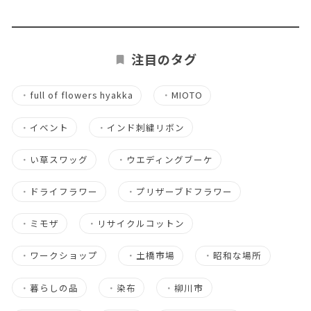
注目のタグ
・
full of flowers hyakka
・
MIOTO
・
イベント
・
インド刺繍リボン
・
い草スワッグ
・
ウエディングブーケ
・
ドライフラワー
・
プリザーブドフラワー
・
ミモザ
・
リサイクルコットン
・
ワークショップ
・
土橋市場
・
昭和な場所
・
暮らしの品
・
染布
・
柳川市