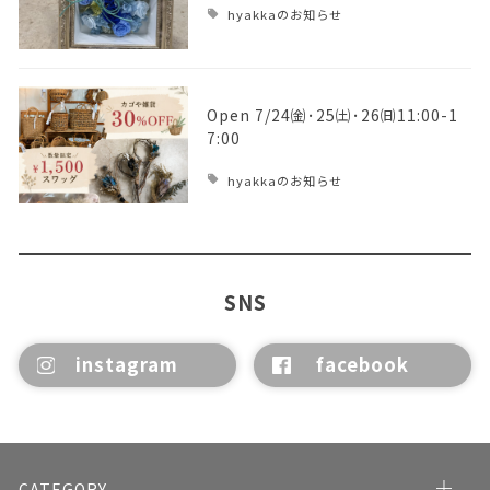
hyakkaのお知らせ
Open 7/24㈮･25㈯･26㈰11:00-1
7:00
hyakkaのお知らせ
SNS
instagram
facebook
CATEGORY