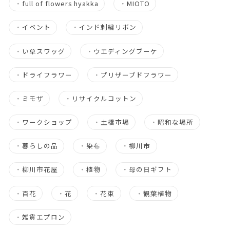
・
full of flowers hyakka
・
MIOTO
・
イベント
・
インド刺繍リボン
・
い草スワッグ
・
ウエディングブーケ
・
ドライフラワー
・
プリザーブドフラワー
・
ミモザ
・
リサイクルコットン
・
ワークショップ
・
土橋市場
・
昭和な場所
・
暮らしの品
・
染布
・
柳川市
・
柳川市花屋
・
植物
・
母の日ギフト
・
百花
・
花
・
花束
・
観葉植物
・
雑貨エプロン